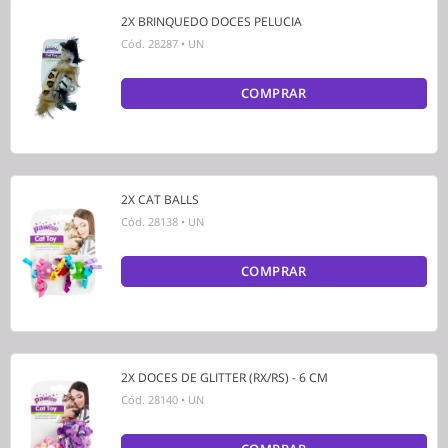
2X BRINQUEDO DOCES PELUCIA
Cód.
28287
•
UN
COMPRAR
2X CAT BALLS
Cód.
28138
•
UN
COMPRAR
2X DOCES DE GLITTER (RX/RS) - 6 CM
Cód.
28140
•
UN