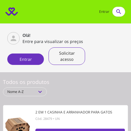
search
Entrar
Olá!
person
Entre para visualizar os preços
Solicitar
Entrar
acesso
Todos os produtos
expand_more
Nome A-Z
2 EM 1 CASINHA E ARRANHADOR PARA GATOS
Cód.
28479
•
UN